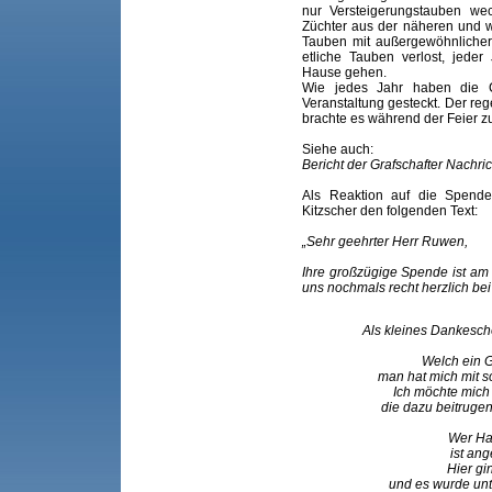
nur Versteigerungstauben wec
Züchter aus der näheren und
Tauben mit außergewöhnlich
etliche Tauben verlost, jede
Hause gehen.
Wie jedes Jahr haben die C
Veranstaltung gesteckt. Der r
brachte es während der Feier z
Siehe auch:
Bericht der Grafschafter Nach
Als Reaktion auf die Spend
Kitzscher den folgenden Text:
„Sehr geehrter Herr Ruwen,
Ihre großzügige Spende ist am
uns nochmals recht herzlich be
Als kleines Dankeschö
Welch ein G
man hat mich mit s
Ich möchte mich 
die dazu beitruge
Wer Hab
ist an
Hier gi
und es wurde unt