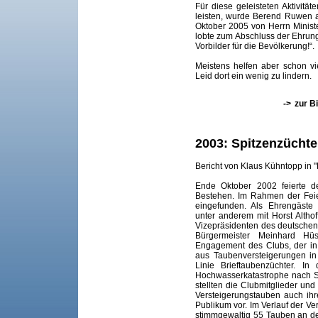
Für diese geleisteten Aktivität
leisten, wurde Berend Ruwen 
Oktober 2005 von Herrn Ministe
lobte zum Abschluss der Ehrun
Vorbilder für die Bevölkerung!“.
Meistens helfen aber schon v
Leid dort ein wenig zu lindern.
->
zur B
2003: Spitzenzüchte
Bericht von Klaus Kühntopp in "
Ende Oktober 2002 feierte d
Bestehen. Im Rahmen der Feier
eingefunden. Als Ehrengäste
unter anderem mit Horst Alth
Vizepräsidenten des deutsche
Bürgermeister Meinhard Hü
Engagement des Clubs, der in
aus Taubenversteigerungen in 
Linie Brieftaubenzüchter. 
Hochwasserkatastrophe nach S
stellten die Clubmitglieder un
Versteigerungstauben auch ih
Publikum vor. Im Verlauf der V
stimmgewaltig 55 Tauben an de