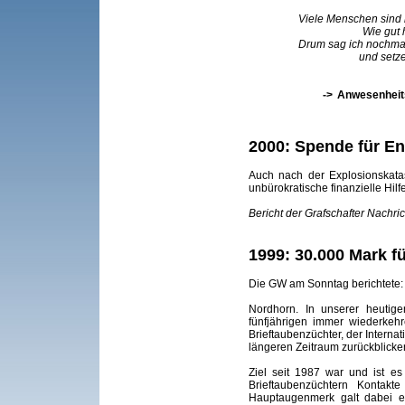
Viele Menschen sind 
Wie gut 
Drum sag ich nochma
und setz
->
Anwesenheits
2000: Spende für E
Auch nach der Explosionskata
unbürokratische finanzielle Hilfe
Bericht der Grafschafter Nachr
1999: 30.000 Mark f
Die GW am Sonntag berichtete:
Nordhorn. In unserer heutige
fünfjährigen immer wiederkeh
Brieftaubenzüchter, der Intern
längeren Zeitraum zurückblicke
Ziel seit 1987 war und ist e
Brieftaubenzüchtern Kontak
Hauptaugenmerk galt dabei er