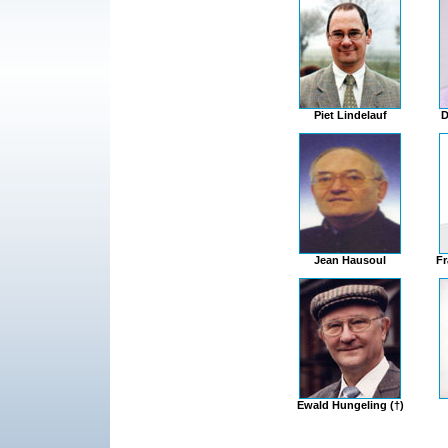
Piet Lindelauf
D
Jean Hausoul
Fr
Ewald Hungeling (†)