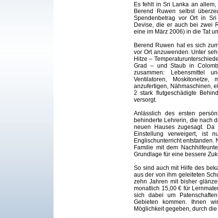
Es fehlt in Sri Lanka an allem
Berend Ruwen selbst überzeu
Spendenbetrag vor Ort in Sr
Devise, die er auch bei zwei 
eine im März 2006) in die Tat u
Berend Ruwen hat es sich zum
vor Ort anzuwenden. Unter se
Hitze – Temperaturunterschied
Grad – und Staub in Colom
zusammen: Lebensmittel und
Ventilatoren, Moskitonetze,
anzufertigen, Nähmaschinen, e
2 stark flutgeschädigte Behi
versorgt.
Anlässlich des ersten persön
behinderte Lehrerin, die nach d
neuen Hauses zugesagt. Da d
Einstellung verweigert, is
Englischunterricht entstanden. N
Familie mit dem Nachhilfeunte
Grundlage für eine bessere Zuku
So sind auch mit Hilfe des be
aus der von ihm geleiteten Sch
zehn Jahren mit bisher glänz
monatlich 15,00 € für Lernmater
sich dabei um Patenschaften 
Gebieten kommen. Ihnen wir
Möglichkeit gegeben, durch die f