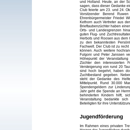
und Holland. Heute, an der S
sagen, dass dieser Gedanke ei
Club feierte am 23. und 24. Ok
Vorsitzender Berend Ruwen
Ehrenbürgermeister Friedel W
Kethorn auch Vertreter aus de
Brieftaubenzüchter haben einen
Orts- und Landesgrenzen hina
guten Flug- und Zuchtresultate
Herbots und Roosen aus dem li
zu den bekanntesten Persönli
Fachwelt. Der Club ist zu recht 
können. Auch weitere hochran
Fulgoni und Peter Janssen ve
Höhepunkt der Veranstaltung
Züchter den interessierten
Versteigerung von rund 20 Tau
sind hoch begehrt, haben do
Zuchtbestand gegeben. Neben 
steht der Gedanke des Helfe
Mittelpunkt. Rund 30.000 Ma
Spendengeldern zur Linderun
Jahr geht die Spende an Herrn
behinderten Kindern hilft, s
Veranstaltung bedankte sic
Beteiligten für ihre Unterstützu
Jugendförderung
Im Rahmen eines privaten Tre
Herzen der Jugendlichen durch