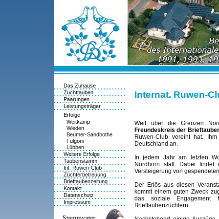
Das Zuhause
Zuchttauben
Internat. Ruwen-C
Paarungen
Leistungsträger
Erfolge
Weitkamp
Weit über die Grenzen Nord
Wieden
Freundeskreis der Brieftaube
Beumer-Sandbothe
Ruwen-Club vereint hat. Ihm
Fulgoni
Deutschland an.
Lübben
Weitere Erfolge
In jedem Jahr am letzten Wo
Taubenstamm
Nordhorn statt. Dabei findet
Int. Ruwen-Club
Versteigerung von gespendeten 
Züchterbetreuung
Brieftaubenzeitung
Der Erlös aus diesen Veranst
Kontakt
kommt einem guten Zweck zug
Datenschutz
das soziale Engagement f
Impressum
Brieftaubenzüchtern.
Nachstehend einige Auszüge 