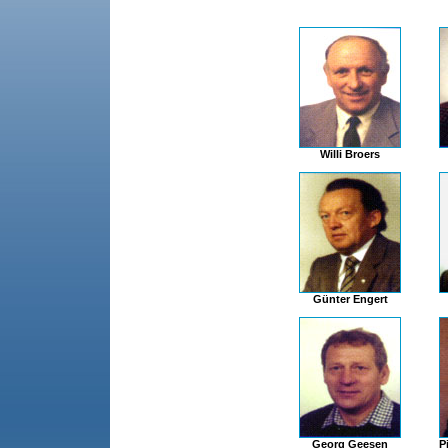
Willi Broers
Günter Engert
Georg Geesen
P